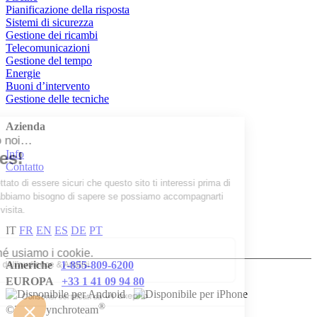
Pianificazione della risposta
Sistemi di sicurezza
Gestione dei ricambi
Telecomunicazioni
Gestione del tempo
Energie
Buoni d’intervento
Gestione delle tecniche
Azienda
Info
Contatto
IT
FR
EN
ES
DE
PT
Americhe
1-855-809-6200
EUROPA
+33 1 41 09 94 80
®
©2026 Synchroteam