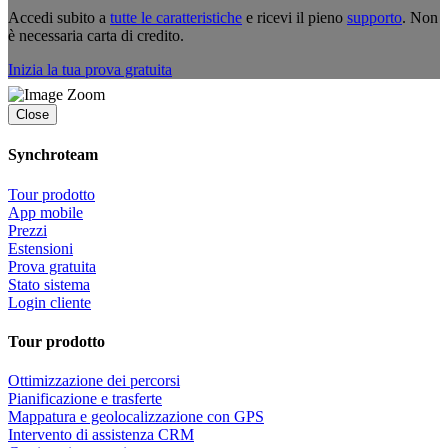
Accedi subito a
tutte le caratteristiche
e ricevi il pieno
supporto
. Non
è necessaria carta di credito.
Inizia la tua prova gratuita
Close
Synchroteam
Tour prodotto
App mobile
Prezzi
Estensioni
Prova gratuita
Stato sistema
Login cliente
Tour prodotto
Ottimizzazione dei percorsi
Pianificazione e trasferte
Mappatura e geolocalizzazione con GPS
Intervento di assistenza CRM