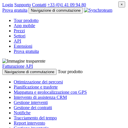
Login
Supporto
Contatti
+33 (0)1 41 09 94 80
×
Prova gratuita
Navigazione di commutazione
Tour prodotto
App mobile
Prezzi
Settori
API
Estensioni
Prova gratuita
Fatturazione
API
Tour prodotto
Navigazione di commutazione
Ottimizzazione dei percorsi
Pianificazione e trasferte
Mappatura e geolocalizzazione con GPS
Intervento di assistenza CRM
Gestione interventi
Gestione dei contratti
Notifiche
Tracciamento del tempo
Report intervento