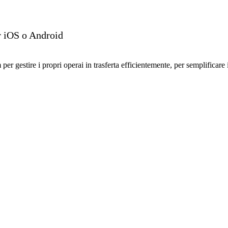
i in cantiere
er iOS o Android
m per
gestire
i propri operai in trasferta efficientemente, per
semplificare