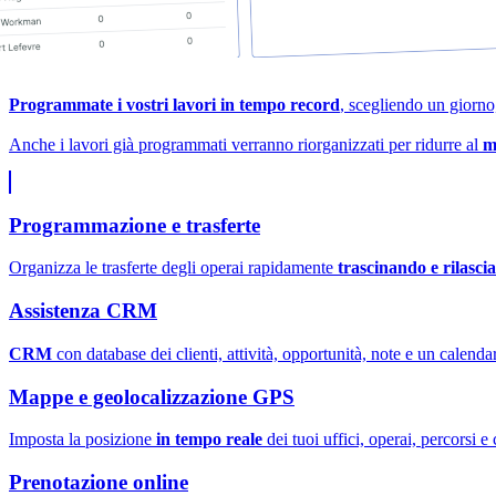
Programmate i vostri lavori in tempo record
, scegliendo un giorno,
Anche i lavori già programmati verranno riorganizzati per ridurre al
m
Programmazione e trasferte
Organizza le trasferte degli operai rapidamente
trascinando e rilasci
Assistenza CRM
CRM
con database dei clienti, attività, opportunità, note e un calenda
Mappe e geolocalizzazione GPS
Imposta la posizione
in tempo reale
dei tuoi uffici, operai, percorsi e c
Prenotazione online