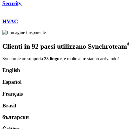
Security
HVAC
Clienti in 92 paesi utilizzano Synchroteam
Synchroteam supporta
23 lingue
, e molte altre stanno arrivando!
English
Español
Français
Brasil
български
Čeština