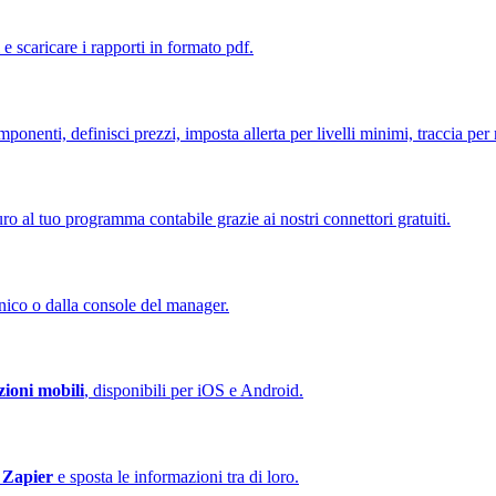
i e scaricare i rapporti in formato pdf.
onenti, definisci prezzi, imposta allerta per livelli minimi, traccia per 
uro al tuo programma contabile grazie ai nostri connettori gratuiti.
nico o dalla console del manager.
zioni mobili
, disponibili per iOS e Android.
e
Zapier
e sposta le informazioni tra di loro.