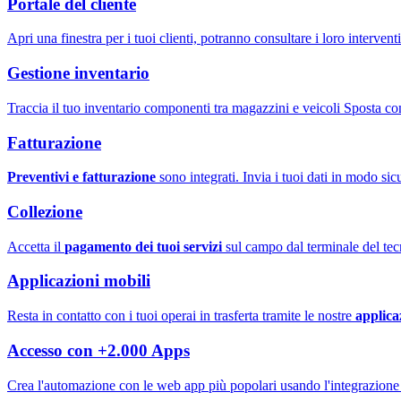
Portale del cliente
Apri una finestra per i tuoi clienti, potranno consultare i loro intervent
Gestione inventario
Traccia il tuo inventario componenti tra magazzini e veicoli Sposta comp
Fatturazione
Preventivi e fatturazione
sono integrati. Invia i tuoi dati in modo sic
Collezione
Accetta il
pagamento dei tuoi servizi
sul campo dal terminale del tec
Applicazioni mobili
Resta in contatto con i tuoi operai in trasferta tramite le nostre
applica
Accesso con +2.000 Apps
Crea l'automazione con le web app più popolari usando l'integrazion