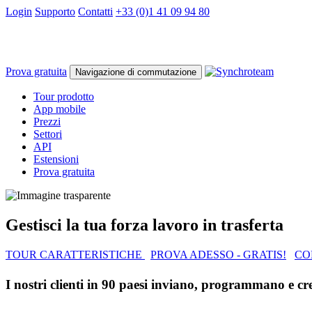
Login
Supporto
Contatti
+33 (0)1 41 09 94 80
Prova gratuita
Navigazione di commutazione
Tour prodotto
App mobile
Prezzi
Settori
API
Estensioni
Prova gratuita
Gestisci la tua forza lavoro in trasferta
TOUR CARATTERISTICHE
PROVA ADESSO - GRATIS!
CO
I nostri clienti in
90 paesi
inviano, programmano e creano