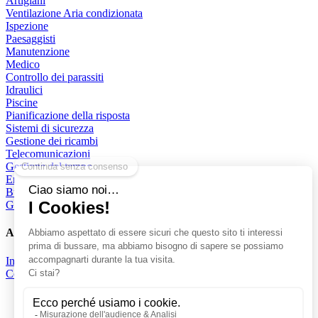
Artigiani
Ventilazione Aria condizionata
Ispezione
Paesaggisti
Manutenzione
Medico
Controllo dei parassiti
Idraulici
Piscine
Pianificazione della risposta
Sistemi di sicurezza
Gestione dei ricambi
Telecomunicazioni
Gestione del tempo
Energie
Buoni d’intervento
Gestione delle tecniche
Azienda
Info
Contatto